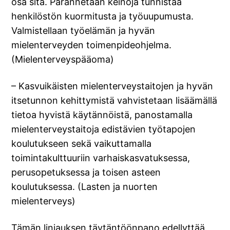
osa sitä. Parannetaan keinoja tunnistaa
henkilöstön kuormitusta ja työuupumusta.
Valmistellaan työelämän ja hyvän
mielenterveyden toimenpideohjelma.
(Mielenterveyspääoma)
– Kasvuikäisten mielenterveystaitojen ja hyvän
itsetunnon kehittymistä vahvistetaan lisäämällä
tietoa hyvistä käytännöistä, panostamalla
mielenterveystaitoja edistävien työtapojen
koulutukseen sekä vaikuttamalla
toimintakulttuuriin varhaiskasvatuksessa,
perusopetuksessa ja toisen asteen
koulutuksessa. (Lasten ja nuorten
mielenterveys)
Tämän linjauksen täytäntöönpano edellyttää