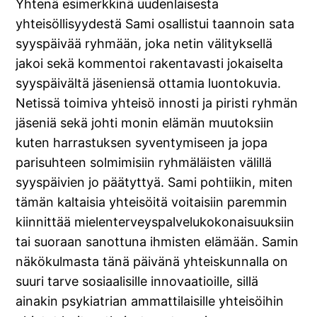
Yhtenä esimerkkinä uudenlaisesta
yhteisöllisyydestä Sami osallistui taannoin sata
syyspäivää ryhmään, joka netin välityksellä
jakoi sekä kommentoi rakentavasti jokaiselta
syyspäivältä jäseniensä ottamia luontokuvia.
Netissä toimiva yhteisö innosti ja piristi ryhmän
jäseniä sekä johti monin elämän muutoksiin
kuten harrastuksen syventymiseen ja jopa
parisuhteen solmimisiin ryhmäläisten välillä
syyspäivien jo päätyttyä. Sami pohtiikin, miten
tämän kaltaisia yhteisöitä voitaisiin paremmin
kiinnittää mielenterveyspalvelukokonaisuuksiin
tai suoraan sanottuna ihmisten elämään. Samin
näkökulmasta tänä päivänä yhteiskunnalla on
suuri tarve sosiaalisille innovaatioille, sillä
ainakin psykiatrian ammattilaisille yhteisöihin