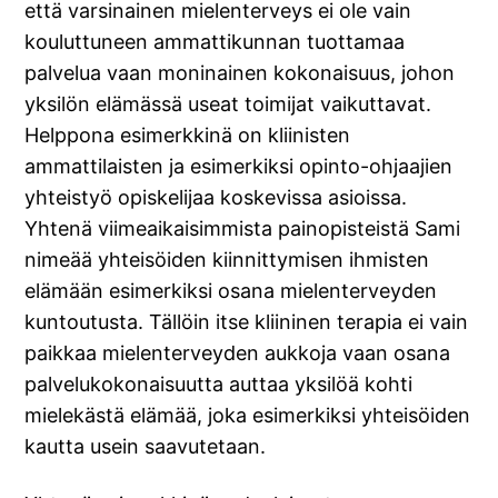
että varsinainen mielenterveys ei ole vain
kouluttuneen ammattikunnan tuottamaa
palvelua vaan moninainen kokonaisuus, johon
yksilön elämässä useat toimijat vaikuttavat.
Helppona esimerkkinä on kliinisten
ammattilaisten ja esimerkiksi opinto-ohjaajien
yhteistyö opiskelijaa koskevissa asioissa.
Yhtenä viimeaikaisimmista painopisteistä Sami
nimeää yhteisöiden kiinnittymisen ihmisten
elämään esimerkiksi osana mielenterveyden
kuntoutusta. Tällöin itse kliininen terapia ei vain
paikkaa mielenterveyden aukkoja vaan osana
palvelukokonaisuutta auttaa yksilöä kohti
mielekästä elämää, joka esimerkiksi yhteisöiden
kautta usein saavutetaan.