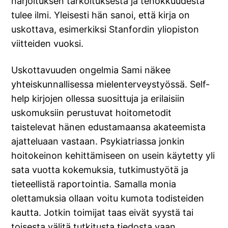
harjoituksen tarkoituksesta ja tehokkuudesta
tulee ilmi. Yleisesti hän sanoi, että kirja on
uskottava, esimerkiksi Stanfordin yliopiston
viitteiden vuoksi.
Uskottavuuden ongelmia Sami näkee
yhteiskunnallisessa mielenterveystyössä. Self-
help kirjojen ollessa suosittuja ja erilaisiin
uskomuksiin perustuvat hoitometodit
taistelevat hänen edustamaansa akateemista
ajatteluaan vastaan. Psykiatriassa jonkin
hoitokeinon kehittämiseen on usein käytetty yli
sata vuotta kokemuksia, tutkimustyötä ja
tieteellistä raportointia. Samalla monia
olettamuksia ollaan voitu kumota todisteiden
kautta. Jotkin toimijat taas eivät syystä tai
toisesta välitä tutkitusta tiedosta vaan