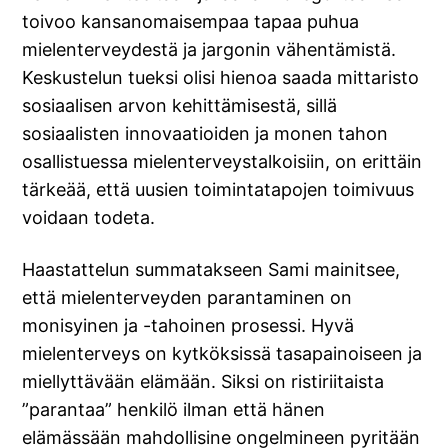
toivoo kansanomaisempaa tapaa puhua
mielenterveydestä ja jargonin vähentämistä.
Keskustelun tueksi olisi hienoa saada mittaristo
sosiaalisen arvon kehittämisestä, sillä
sosiaalisten innovaatioiden ja monen tahon
osallistuessa mielenterveystalkoisiin, on erittäin
tärkeää, että uusien toimintatapojen toimivuus
voidaan todeta.
Haastattelun summatakseen Sami mainitsee,
että mielenterveyden parantaminen on
monisyinen ja -tahoinen prosessi. Hyvä
mielenterveys on kytköksissä tasapainoiseen ja
miellyttävään elämään. Siksi on ristiriitaista
”parantaa” henkilö ilman että hänen
elämässään mahdollisine ongelmineen pyritään