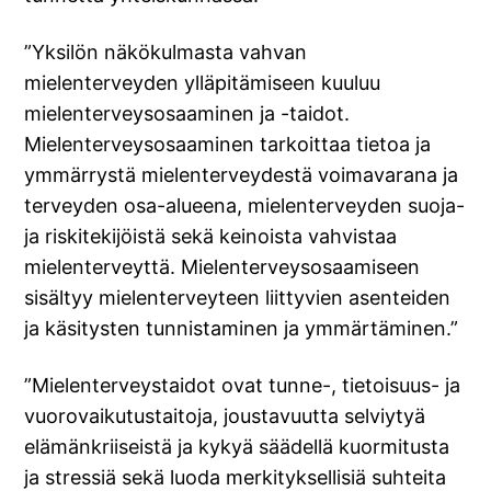
”Yksilön näkökulmasta vahvan
mielenterveyden ylläpitämiseen kuuluu
mielenterveysosaaminen ja -taidot.
Mielenterveysosaaminen tarkoittaa tietoa ja
ymmärrystä mielenterveydestä voimavarana ja
terveyden osa-alueena, mielenterveyden suoja-
ja riskitekijöistä sekä keinoista vahvistaa
mielenterveyttä. Mielenterveysosaamiseen
sisältyy mielenterveyteen liittyvien asenteiden
ja käsitysten tunnistaminen ja ymmärtäminen.”
”Mielenterveystaidot ovat tunne-, tietoisuus- ja
vuorovaikutustaitoja, joustavuutta selviytyä
elämänkriiseistä ja kykyä säädellä kuormitusta
ja stressiä sekä luoda merkityksellisiä suhteita