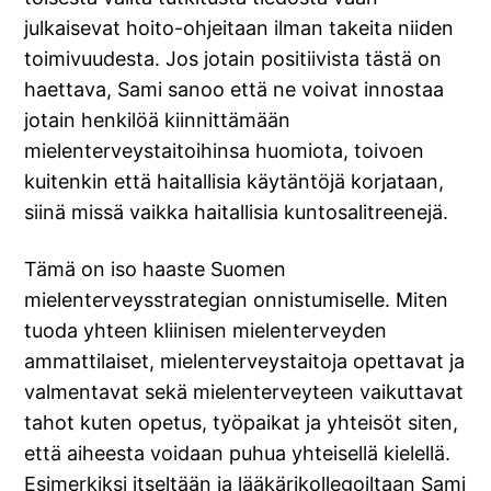
julkaisevat hoito-ohjeitaan ilman takeita niiden
toimivuudesta. Jos jotain positiivista tästä on
haettava, Sami sanoo että ne voivat innostaa
jotain henkilöä kiinnittämään
mielenterveystaitoihinsa huomiota, toivoen
kuitenkin että haitallisia käytäntöjä korjataan,
siinä missä vaikka haitallisia kuntosalitreenejä.
Tämä on iso haaste Suomen
mielenterveysstrategian onnistumiselle. Miten
tuoda yhteen kliinisen mielenterveyden
ammattilaiset, mielenterveystaitoja opettavat ja
valmentavat sekä mielenterveyteen vaikuttavat
tahot kuten opetus, työpaikat ja yhteisöt siten,
että aiheesta voidaan puhua yhteisellä kielellä.
Esimerkiksi itseltään ja lääkärikollegoiltaan Sami