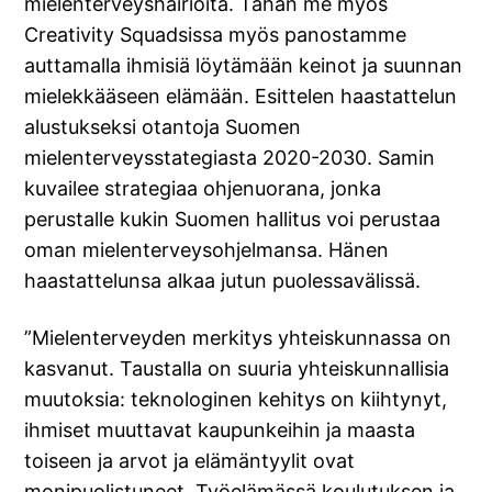
mielenterveyshäiriöitä. Tähän me myös
Creativity Squadsissa myös panostamme
auttamalla ihmisiä löytämään keinot ja suunnan
mielekkääseen elämään. Esittelen haastattelun
alustukseksi otantoja Suomen
mielenterveysstategiasta 2020-2030. Samin
kuvailee strategiaa ohjenuorana, jonka
perustalle kukin Suomen hallitus voi perustaa
oman mielenterveysohjelmansa. Hänen
haastattelunsa alkaa jutun puolessavälissä.
”Mielenterveyden merkitys yhteiskunnassa on
kasvanut. Taustalla on suuria yhteiskunnallisia
muutoksia: teknologinen kehitys on kiihtynyt,
ihmiset muuttavat kaupunkeihin ja maasta
toiseen ja arvot ja elämäntyylit ovat
monipuolistuneet. Työelämässä koulutuksen ja