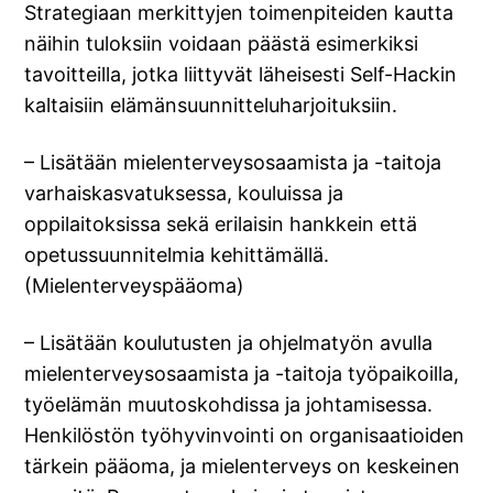
Strategiaan merkittyjen toimenpiteiden kautta
näihin tuloksiin voidaan päästä esimerkiksi
tavoitteilla, jotka liittyvät läheisesti Self-Hackin
kaltaisiin elämänsuunnitteluharjoituksiin.
– Lisätään mielenterveysosaamista ja -taitoja
varhaiskasvatuksessa, kouluissa ja
oppilaitoksissa sekä erilaisin hankkein että
opetussuunnitelmia kehittämällä.
(Mielenterveyspääoma)
– Lisätään koulutusten ja ohjelmatyön avulla
mielenterveysosaamista ja -taitoja työpaikoilla,
työelämän muutoskohdissa ja johtamisessa.
Henkilöstön työhyvinvointi on organisaatioiden
tärkein pääoma, ja mielenterveys on keskeinen