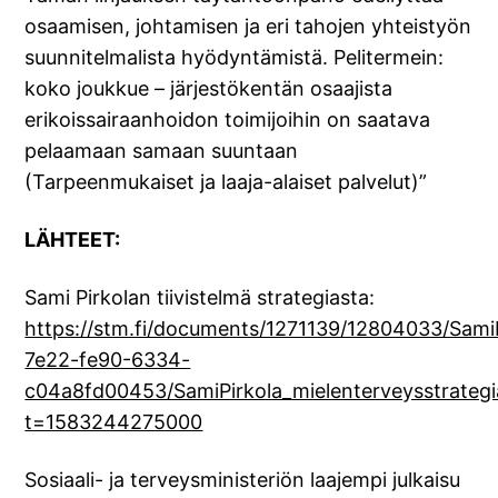
osaamisen, johtamisen ja eri tahojen yhteistyön
suunnitelmalista hyödyntämistä. Pelitermein:
koko joukkue – järjestökentän osaajista
erikoissairaanhoidon toimijoihin on saatava
pelaamaan samaan suuntaan
(Tarpeenmukaiset ja laaja-alaiset palvelut)”
LÄHTEET:
Sami Pirkolan tiivistelmä strategiasta:
https://stm.fi/documents/1271139/12804033/SamiP
7e22-fe90-6334-
c04a8fd00453/SamiPirkola_mielenterveysstrategi
t=1583244275000
Sosiaali- ja terveysministeriön laajempi julkaisu